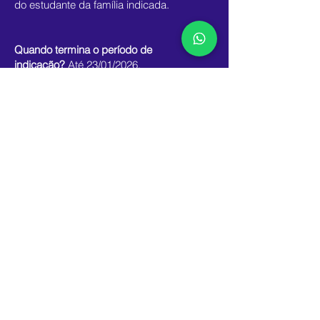
do estudante da família indicada.
Quando termina o período de
indicação?
Até 23/01/2026.
Se a família indicada tem 2 ou mais filhos
e todos se matriculam, a quantos
vouchers ela tem direito?
Caso ocorra
matrícula de mais de 1 estudante pela
família indicada, tanto ela quanto a família
que indicou terá direito a 1 voucher por
estudante matriculado, respeitando o
limite de 5 por família.
Caso mais de uma família indique o
mesmo aluno, o bônus será concedido à
primeira indicação registrada.
Não se aplica o programa de indicação