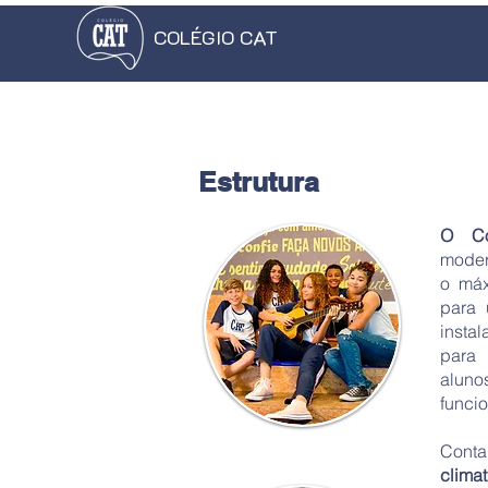
COLÉGIO CAT
Estrutura
O Co
moder
o máx
para 
insta
para 
alun
funci
Con
clim