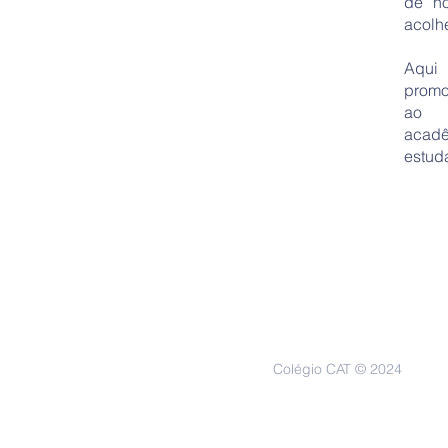
de n
acolh
Aqui 
promo
ao d
acad
estud
Colégio CAT © 2024