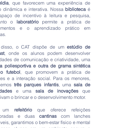
mídia
, que favorecem uma experiência de
o dinâmica e interativa. Nossa
biblioteca
é
paço de incentivo à leitura e pesquisa,
anto o
laboratório
permite a prática de
rimentos e o aprendizado prático em
as.
 disso, o CAT dispõe de um
estúdio de
st
, onde os alunos podem desenvolver
idades de comunicação e criatividade, uma
a poliesportiva e outra de grama sintética
o futebol
, que promovem a prática de
tes e a interação social. Para os menores,
ecemos
três parques infantis
, uma
sala de
idades
e uma
sala de inovações
que
ivam o brincar e o desenvolvimento motor.
m um
refeitório
que oferece refeições
libradas e duas
cantinas
com lanches
veis, garantimos o bem-estar físico e mental