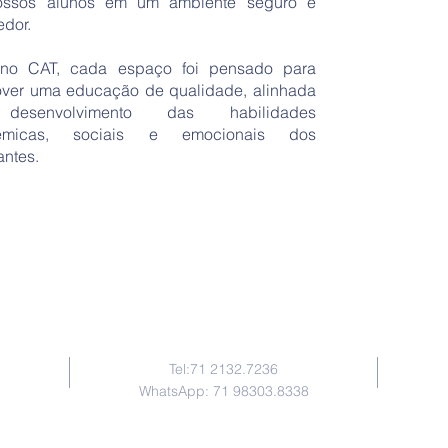
ossos alunos em um ambiente seguro e
edor.
no CAT, cada espaço foi pensado para
ver uma educação de qualidade, alinhada
esenvolvimento das habilidades
êmicas, sociais e emocionais dos
antes.
Contate-nos
Tel:71 2132.7236
WhatsApp: 71 98303.8338