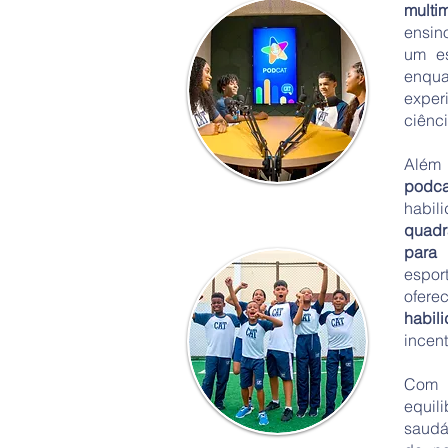
multi
ensin
um es
enqu
expe
ciênci
Além
podca
habil
quadr
para 
espor
ofer
habil
incent
Co
equi
saudá